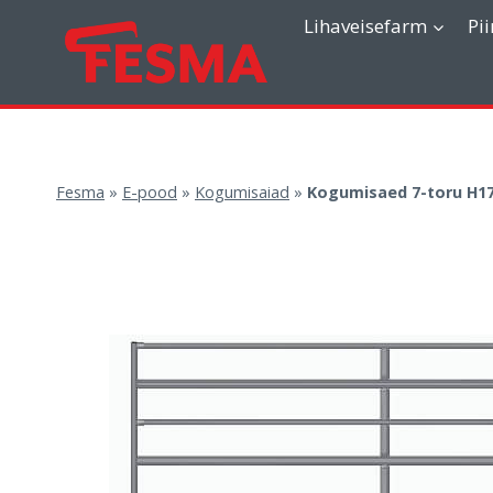
Skip
Lihaveisefarm
Pi
to
content
Fesma
»
E-pood
»
Kogumisaiad
»
Kogumisaed 7-toru H1