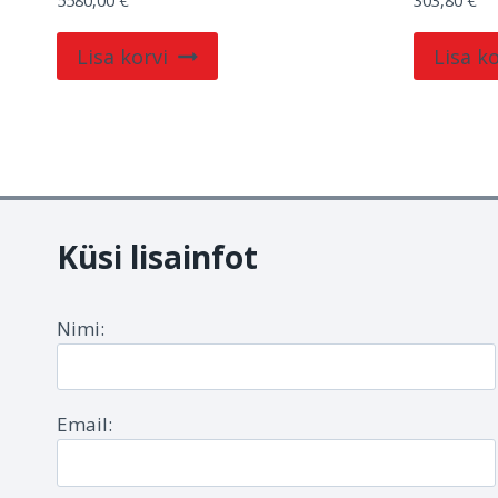
5580,00
€
303,80
€
Lisa korvi
Lisa ko
Küsi lisainfot
Nimi:
Email: