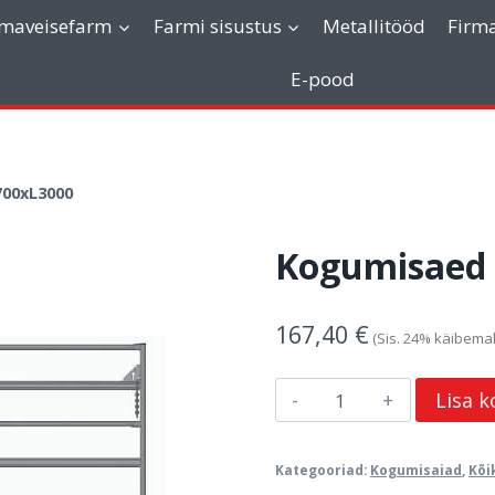
imaveisefarm
Farmi sisustus
Metallitööd
Firm
E-pood
700xL3000
Kogumisaed 
167,40
€
Kogumisaed
Lisa k
7-
toru
Kategooriad:
Kogumisaiad
,
Kõi
H1700xL3000