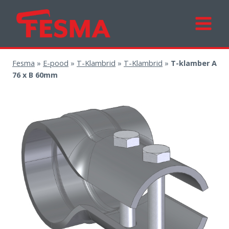
Skip
to
content
Fesma
»
E-pood
»
T-Klambrid
»
T-Klambrid
»
T-klamber A
76 x B 60mm