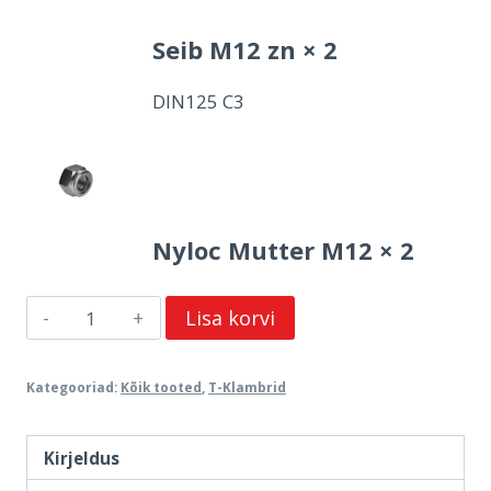
Seib M12 zn × 2
DIN125 C3
Nyloc Mutter M12 × 2
T-
Lisa korvi
klamber
A
Kategooriad:
Kõik tooted
,
T-Klambrid
76
x
B
Kirjeldus
60mm