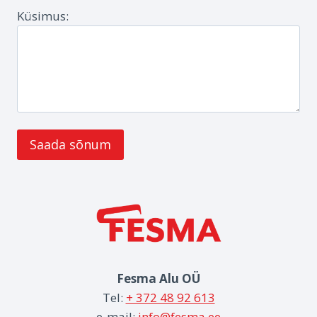
Küsimus:
Fesma Alu OÜ
Tel:
+ 372 48 92 613
e-mail:
info@fesma.ee