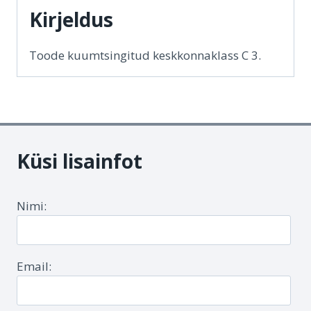
Kirjeldus
kogus
Toode kuumtsingitud keskkonnaklass C 3.
Küsi lisainfot
Nimi:
Email: