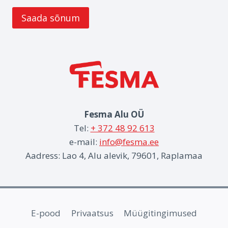
Fesma Alu OÜ
Tel:
+ 372 48 92 613
e-mail:
info@fesma.ee
Aadress: Lao 4, Alu alevik, 79601, Raplamaa
E-pood
Privaatsus
Müügitingimused