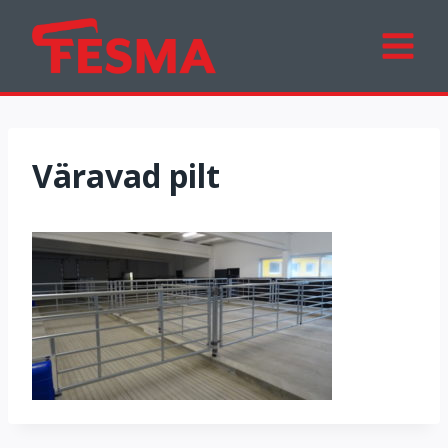
Skip
to
content
Väravad pilt