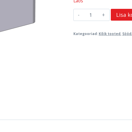
Laos
Söödapiirde
Lisa k
klamber
alumine
Kategooriad:
Kõik tooted
,
Sööd
ühepoolne
posti
140x140mm,
60mm
peatoru
kogus