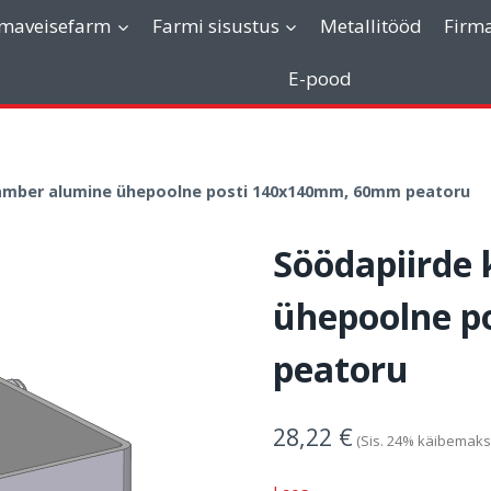
imaveisefarm
Farmi sisustus
Metallitööd
Firm
E-pood
lamber alumine ühepoolne posti 140x140mm, 60mm peatoru
Söödapiirde
ühepoolne p
peatoru
28,22
€