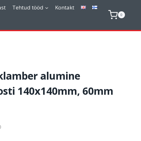
ast
Tehtud tööd
Kontakt
0
 klamber alumine
osti 140x140mm, 60mm