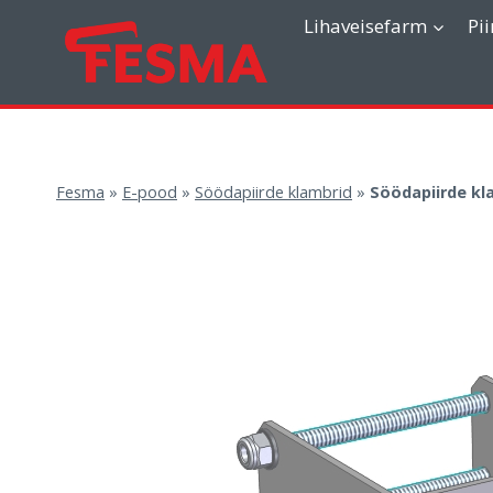
Skip
Lihaveisefarm
Pi
to
content
Fesma
»
E-pood
»
Söödapiirde klambrid
»
Söödapiirde k