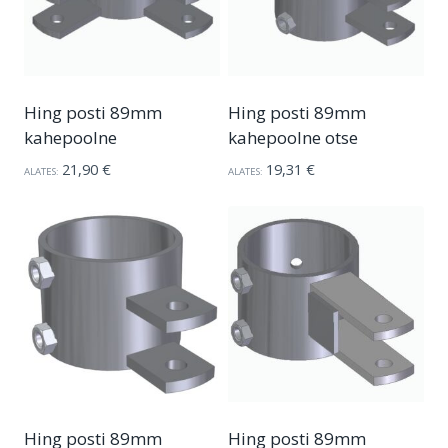
Hing posti 89mm
Hing posti 89mm
kahepoolne
kahepoolne otse
21,90
€
19,31
€
ALATES:
ALATES:
Hing posti 89mm
Hing posti 89mm