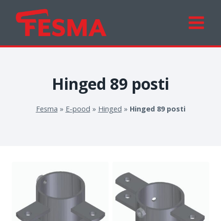
Skip
to
content
Hinged 89 posti
Fesma
»
E-pood
»
Hinged
»
Hinged 89 posti